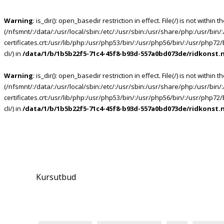
Warning
: is_dir(): open_basedir restriction in effect. File(/) is not within 
(/nfsmnt/:/data/:/usr/local/sbin:/etc/:/usr/sbin:/usr/share/php:/usr/bin
certificates.crt:/usr/lib/php:/usr/php53/bin/:/usr/php56/bin/:/usr/php7
cli/) in
/data/1/b/1b5b22f5-71c4-45f8-b93d-557a0bd073de/ridkonst.
Warning
: is_dir(): open_basedir restriction in effect. File(/) is not within 
(/nfsmnt/:/data/:/usr/local/sbin:/etc/:/usr/sbin:/usr/share/php:/usr/bin
certificates.crt:/usr/lib/php:/usr/php53/bin/:/usr/php56/bin/:/usr/php7
cli/) in
/data/1/b/1b5b22f5-71c4-45f8-b93d-557a0bd073de/ridkonst.
Kursutbud