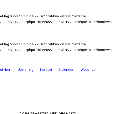
agick-6.9.11/bin-q16/:/usr/local/bin/:/etc/ssl/certs/ca-
usr/php82/bin/:/usr/php83/bin/:/usr/php84/bin/:/usr/php85/bin/:/home/wp-
agick-6.9.11/bin-q16/:/usr/local/bin/:/etc/ssl/certs/ca-
usr/php82/bin/:/usr/php83/bin/:/usr/php84/bin/:/usr/php85/bin/:/home/wp-
mi Norr
Utbildning
Kontakt
Kalender
Webshop
ÅK PÅ SEMESTER MED DIN HÄST!