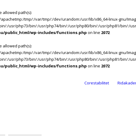
the allowed path(s):
/:/apachetmp:/tmp/:/var/tmp/:/dev/urandom:/usr/lib/x86_64-linux-gnu/ImageM
2/bin/:/usr/php73/bin/:/usr/php74/bin/:/usr/php80/bin/:/usr/php81/bin/:/
nu/public_html/wp-includes/functions.php
on line
2072
the allowed path(s):
/:/apachetmp:/tmp/:/var/tmp/:/dev/urandom:/usr/lib/x86_64-linux-gnu/ImageM
2/bin/:/usr/php73/bin/:/usr/php74/bin/:/usr/php80/bin/:/usr/php81/bin/:/
nu/public_html/wp-includes/functions.php
on line
2072
Corestabilitet
Ridakade