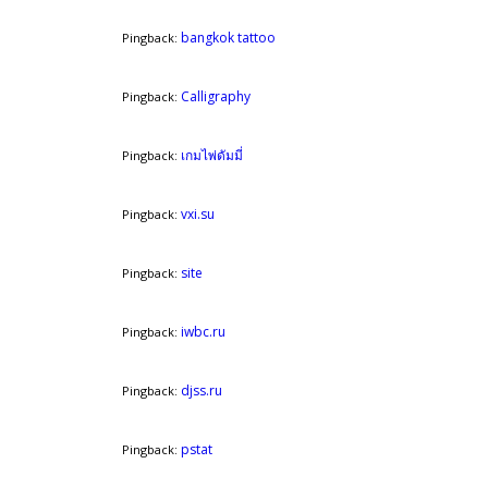
bangkok tattoo
Pingback:
Calligraphy
Pingback:
เกมไพ่ดัมมี่
Pingback:
vxi.su
Pingback:
site
Pingback:
iwbc.ru
Pingback:
djss.ru
Pingback:
pstat
Pingback: