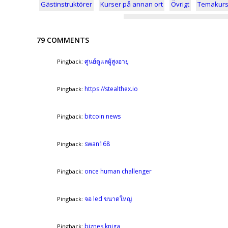
Gästinstruktörer
Kurser på annan ort
Övrigt
Temakurs
79 COMMENTS
ศูนย์ดูแลผู้สูงอายุ
Pingback:
https://stealthex.io
Pingback:
bitcoin news
Pingback:
swan168
Pingback:
once human challenger
Pingback:
จอ led ขนาดใหญ่
Pingback:
biznes kniga
Pingback: